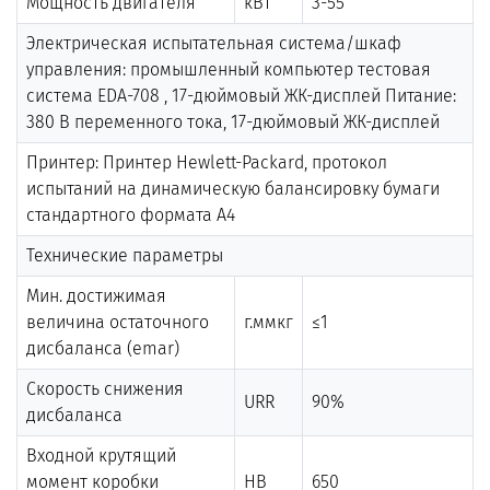
Мощность двигателя
кВт
3-55
Электрическая испытательная система/шкаф
управления: промышленный компьютер тестовая
система EDA-708 , 17-дюймовый ЖК-дисплей Питание:
380 В переменного тока, 17-дюймовый ЖК-дисплей
Принтер: Принтер Hewlett-Packard, протокол
испытаний на динамическую балансировку бумаги
стандартного формата А4
Технические параметры
Мин. достижимая
величина остаточного
г.ммкг
≤1
дисбаланса (emar)
Скорость снижения
URR
90%
дисбаланса
Входной крутящий
момент коробки
НВ
650