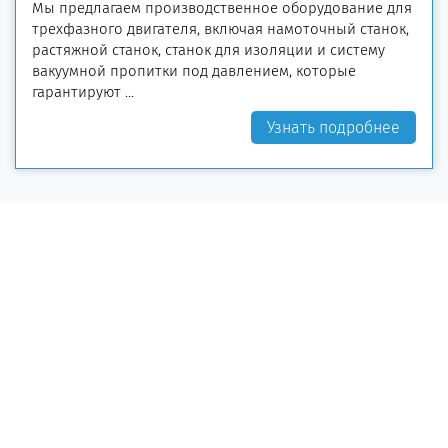
Мы предлагаем производственное оборудование для
трехфазного двигателя, включая намоточный станок,
растяжной станок, станок для изоляции и систему
вакуумной пропитки под давлением, которые
гарантируют ...
Узнать подробнее
Оборудование для производства катушек
Станок для намотки катушек статоров
Растяжной станок
Оборудование для изолировки катушек
Станок для намотки катушек электродвигателя
Пресс гидравлический для опрессовки катушек
Установка вакуумно-нагнетательная пропиточная
Вакуумная сушильная печь для сушки обмоток